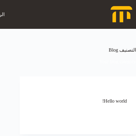
لتجاوز
لى
لمحتوى
الر
التصنيف
Blog
Your blog category
Blog
Hello world!
Welcome to WordPress. This is your first post. Edit
or delete it, then start writing!
mohammed
أبريل 8, 2024
تعليق واحد